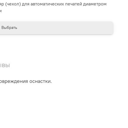
яр (чехол) для автоматических печатей диаметром
м
Выбрать
ывы
повреждения оснастки.