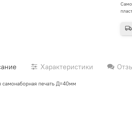
Само
плас
сание
Характеристики
Отз
я самонаборная печать Д=40мм