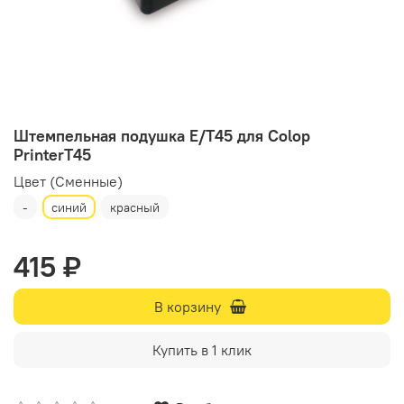
Штемпельная подушка E/Т45 для Colop
PrinterТ45
Цвет (Сменные)
-
синий
красный
415 ₽
В корзину
Купить в 1 клик